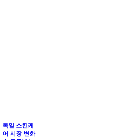
독
독일 스킨케
일
어 시장 변화
스