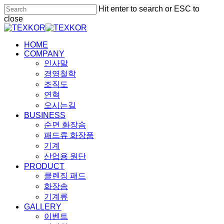
Skip
Hit enter to search or ESC to
to
close
main
Close
content
Search
Menu
HOME
COMPANY
인사말
경영철학
조직도
연혁
오시는길
BUSINESS
순면 화장솜
패드류 화장품
기계
산업용 원단
PRODUCT
클렌징 패드
화장솜
기계류
GALLERY
이벤트