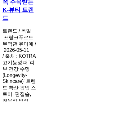
속 주목받는
킨
K-뷰티 트렌
케
어
드
시
장
트렌드 / 독일
변
프랑크푸르트
화
무역관 유미애 /
속
2026-05-11
/ 출처 : KOTRA
주
고기능성과 '피
목
부 건강 수명
받
(Longevity-
는
Skincare)' 트렌
K-
드 확산 팝업 스
뷰
토어, 편집숍,
티
전문점 입점…
트
렌
드
[비
전
메
이