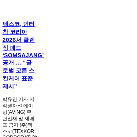
텍
텍스코, 인터
스
참 코리아
코,
2026서 클렌
인
징 패드
터
‘SOMSAJANG’
참
코
공개 … “글
리
로벌 코튼 스
아
킨케어 표준
2026
제시”
서
클
렌
박유진 기자 저
징
작권자 © 에이
패
빙(AVING) 무
드
단전재 및 재배
‘SOMSAJANG’
포 금지 (주)텍
공
스코(TEXKOR
개