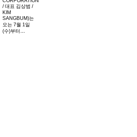
CORPORATION
…
/ 대표 김상범 /
“글
KIM
로
SANGBUM)는
벌
오는 7월 1일
코
(수)부터…
튼
스
독
킨
일
케
스
어
킨
표
케
준
어
제
시
시”
장
변
화
속
주
목
받
는