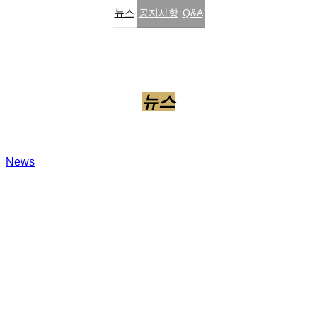
뉴스
공지사항
Q&A
뉴스
News
텍
스
코,
인
터
참
코
리
아