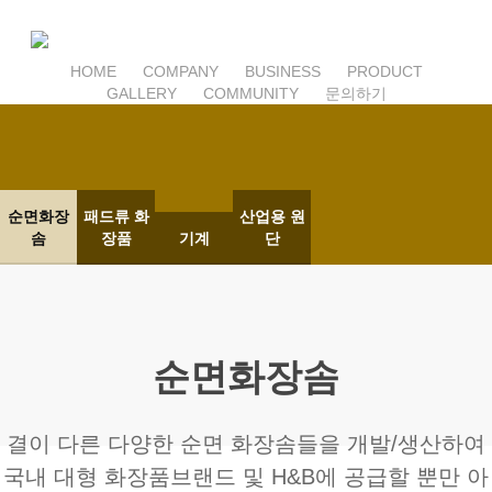
Skip
to
main
HOME
COMPANY
BUSINESS
PRODUCT
GALLERY
COMMUNITY
문의하기
content
Business
순면화장
패드류 화
산업용 원
솜
장품
기계
단
글로벌 기업으로 가치 창출
순면화장솜
결이 다른 다양한 순면 화장솜들을 개발/생산하여
국내 대형 화장품브랜드 및 H&B에 공급할 뿐만 아